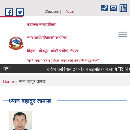
Skip to main content
English
नेपाली
षडानन्द नगरपालिका
नगर कार्यपालिकाको कार्यालय
दिंङ्ला, भोजपुर, कोशी प्रदेश, नेपाल
"कृषि, पर्यापर्यटन र पूर्वाधार, रुद्राक्षको राजधानी समृद्ध नगर"
सूचना
दक्षिण कोरियाबाट फर्केका उद्यमीहरुका लागि "RIN Cohort
You are here
Home
» ध्यान बहादुर तामाङ
ध्यान बहादुर तामाङ