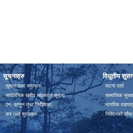
सूचनाहरु
विधुतीय शुस
सूचना तथा समाचार
घटना दर्ता
सार्वजनिक खरीद /बोलपत्र सूचना
सामाजिक सुरक्ष
एन, कानुन तथा निर्देशिका
नागरिक वडापत्
कर तथा शुल्कहरु
निवेदनको ढाँचा