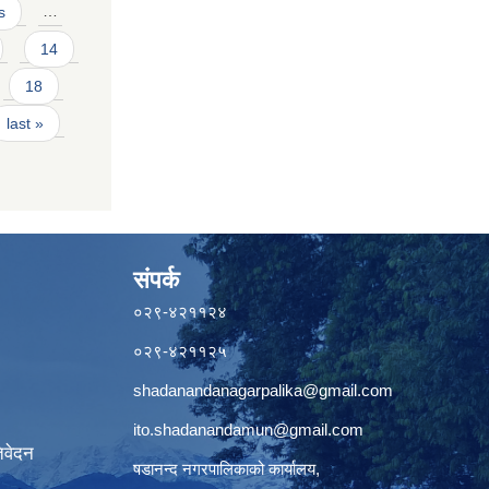
s
…
14
18
last »
संपर्क
०२९-४२११२४
०२९-४२११२५
shadanandanagarpalika@gmail.com
ito.shadanandamun@gmail.com
िवेदन
षडानन्द नगरपालिकाको कार्यालय,