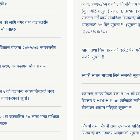
ूची ७
आ.व. २०७८/०७९ को लागि नदिजन्य पद
(दुंगा,गिटि,बालुवा ) संकलन, उत्खनन् 
संकलन गर्ने कार्य सम्बन्धित शिलबन्दी 
 को लागि नगर तथा वडास्तरीय
आव्हानको १५ दिने सूचना !!! (सूचना प
 योजनाहरु
:२०७८/०४/१७)
ार विकास योजना २०७५/७६ नगरस्तरीय
खाना तथा चियानास्ताको दररेट पेश गर्ने
जरुरी सूचना !!!
२०७५/७६ को वडागत योजना तथा
सवारी साधन भाडामा लिने सम्बन्धी सूचन
५ को षडानन्द नगरपालिकाको नगर
षडानन्द नगरपालिका वडा नं ११ को लागि
 कार्यक्रमको सुची।
विस्तार र HDPE Pipe खरिदको लागि
बोलपत्र आह्वान गरिएको सूचना !!!
५ मा सञ्चालित १० लाख भन्दा माथिका
णहरु
औषधी तथा औषधी तथा उपकरण खरिद स
सिलवन्दी दरभाउपत्र आव्हानको सूचना