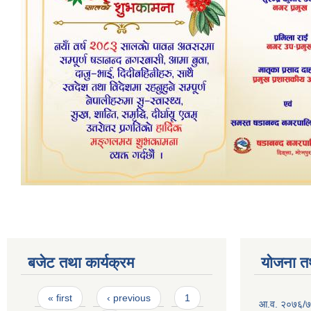
बजेट तथा कार्यक्रम
योजना त
Pages
« first
‹ previous
1
आ.व. २०७६/७७