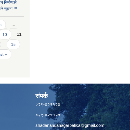
न निर्माणको
रे सूचना !!!
s
…
10
11
15
ast »
संपर्क
०२९-४२११२४
०२९-४२११२५
shadanandanagarpalika@gmail.com