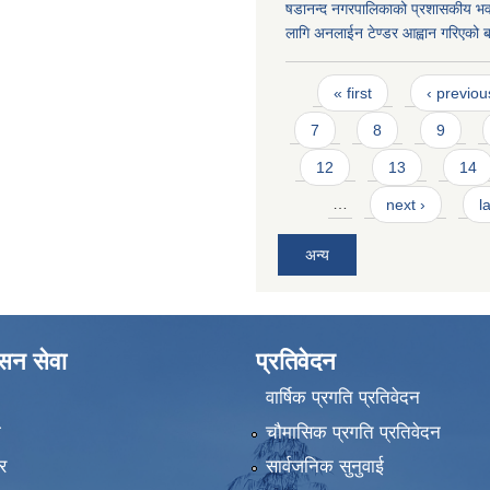
षडानन्द नगरपालिकाको प्रशासकीय भव
लागि अनलाईन टेण्डर आह्वान गरिएको बा
Pages
« first
‹ previou
7
8
9
12
13
14
…
next ›
l
अन्य
ासन सेवा
प्रतिवेदन
वार्षिक प्रगति प्रतिवेदन
ा
चौमासिक प्रगति प्रतिवेदन
र
सार्वजनिक सुनुवाई