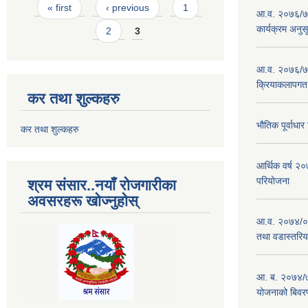
Pages
« first
‹ previous
1
आ.व. २०७६/७७
कार्यक्रम अनुस
2
3
आ.व. २०७६/७७
क्रियाकलापगत
कर तथा शुल्कहरु
भौतिक पूर्वाध
कर तथा शुल्कहरु
आर्थिक वर्ष 
परियोजना
श्रम संसार..नयाँ रोजगारीका
अवसरहरू खोज्नुहोस्
आ.व. २०७४/०७
तथा वडास्तरिय
आ. ब. २०७४/७
योजनाको बिवर