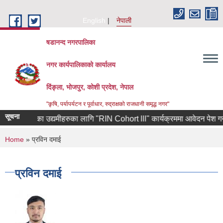
Skip to main content
English
नेपाली
षडानन्द नगरपालिका
नगर कार्यपालिकाको कार्यालय
दिंङ्ला, भोजपुर, कोशी प्रदेश, नेपाल
"कृषि, पर्यापर्यटन र पूर्वाधार, रुद्राक्षको राजधानी समृद्ध नगर"
सूचना
ाबाट फर्केका उद्यमीहरुका लागि "RIN Cohort lll" कार्यक्रममा आवेदन पेश गर्ने सम
You are here
Home
» प्रविन दमाई
प्रविन दमाई