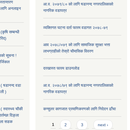
हस्तान्तरण
आ.व. २०७९/८० को लागि षडानन्द नगरपालिकाको
को लागि अनलाइन
नागरिक वडापत्र
व्यक्तिगत घटना दर्ता फारम वडागत २०७८-७९
(कृषि सम्बन्धी
खरिद)
आव २०७८/०७९ को लागि सामाजिक सुरक्षा भत्ता
लाभग्राहीको तेस्रो चौमासिक विवरण
यको सूचना !
र्जिकल
दरखास्त फारम डाउनलोड
 ( षडानन्द वडा
आ.व. २०७८/७९ को लागि षडानन्द नगरपालिकाको
ाली )
नागरिक वडापत्र
( स्वास्थ्य चौकी
कन्सुलर कागजात प्रमाणिकरणको लागि निदेदन ढाँचा
्तम्छा दिङ्ला
खोला सडक
Pages
1
2
3
next ›