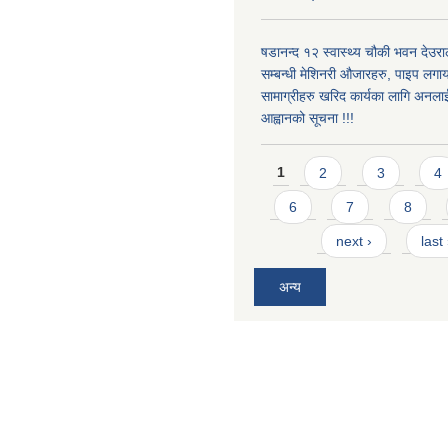
षडानन्द १२ स्वास्थ्य चौकी भवन देउराल
सम्बन्धी मेशिनरी औजारहरु, पाइप लगा
सामाग्रीहरु खरिद कार्यका लागि अनला
आह्वानको सूचना !!!
Pages
1
2
3
4
6
7
8
next ›
last
अन्य