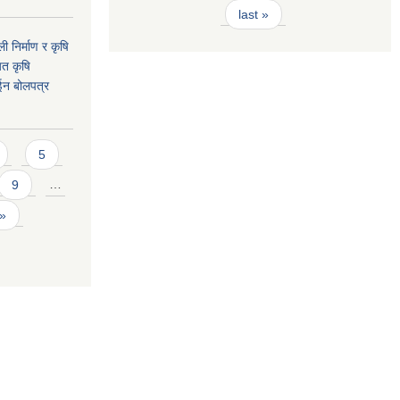
last »
ी निर्माण र कृषि
यत कृषि
ईन बोलपत्र
5
9
…
 »