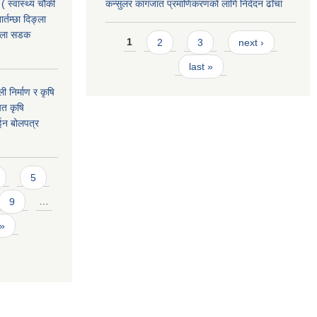
( स्वास्थ्य चौकी
कन्सुलर कागजात प्रमाणिकरणको लागि निदेदन ढाँचा
्तम्छा दिङ्ला
खोला सडक
Pages
1
2
3
next ›
last »
ी निर्माण र कृषि
यत कृषि
ईन बोलपत्र
5
9
…
 »