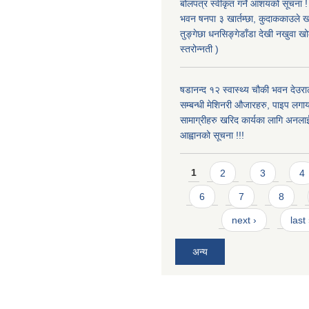
बोलपत्र स्वीकृत गर्ने आशयको सूचना ! 
भवन षनपा ३ खार्तम्छा, कुदाककाउले खार
तुङ्गेछा धनसिङ्गेडाँडा देखी नखुवा 
स्तरोन्नती )
षडानन्द १२ स्वास्थ्य चौकी भवन देउराल
सम्बन्धी मेशिनरी औजारहरु, पाइप लगा
सामाग्रीहरु खरिद कार्यका लागि अनला
आह्वानको सूचना !!!
Pages
1
2
3
4
6
7
8
next ›
last
अन्य