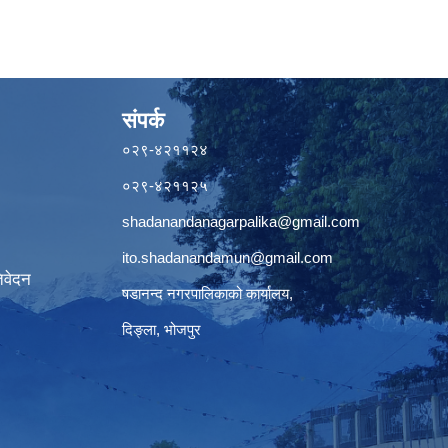
संपर्क
०२९-४२११२४
०२९-४२११२५
shadanandanagarpalika@gmail.com
ito.shadanandamun@gmail.com
िवेदन
षडानन्द नगरपालिकाको कार्यालय,
दिङ्ला, भोजपुर