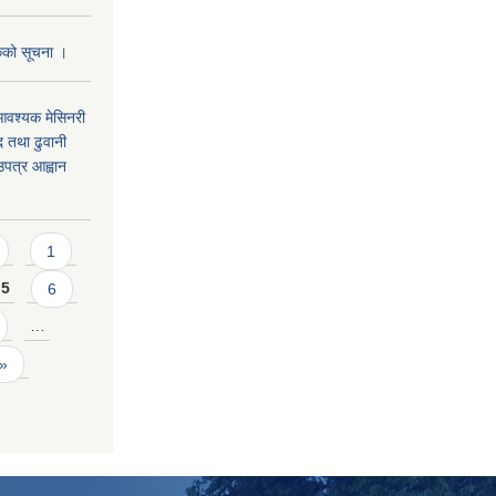
पटकको सूचना ।
 आवश्यक मेसिनरी
द तथा ढुवानी
पत्र आह्वान
1
5
6
…
 »