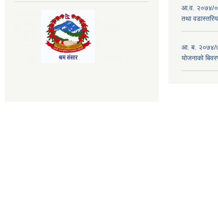
आ.व. २०७४/०७
तथा वडास्तरिय
आ. ब. २०७४/७
योजनाको बिवर