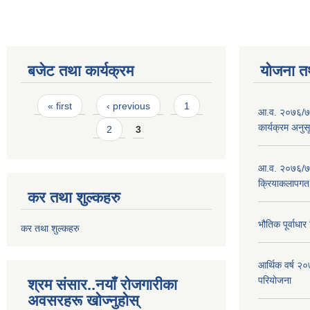
बजेट तथा कार्यक्रम
योजना त
Pages
« first
‹ previous
1
आ.व. २०७६/७७
कार्यक्रम अनुस
2
3
आ.व. २०७६/७७
क्रियाकलापगत
कर तथा शुल्कहरु
भौतिक पूर्वाध
कर तथा शुल्कहरु
आर्थिक वर्ष 
परियोजना
श्रम संसार..नयाँ रोजगारीका
अवसरहरू खोज्नुहोस्