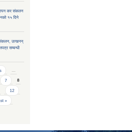
्थापन कर संकलन
हानको १५ दिने
) संकलन, उत्खनन्
लपत्र सम्बन्धी
s
…
7
8
12
ast »