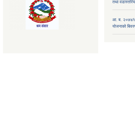
तथा वडास्तरिय
आ. ब. २०७४/७
योजनाको बिवर