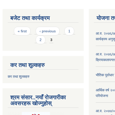
बजेट तथा कार्यक्रम
योजना त
Pages
« first
‹ previous
1
आ.व. २०७६/७७
कार्यक्रम अनुस
2
3
आ.व. २०७६/७७
क्रियाकलापगत
कर तथा शुल्कहरु
भौतिक पूर्वाध
कर तथा शुल्कहरु
आर्थिक वर्ष 
परियोजना
श्रम संसार..नयाँ रोजगारीका
अवसरहरू खोज्नुहोस्
आ.व. २०७४/०७