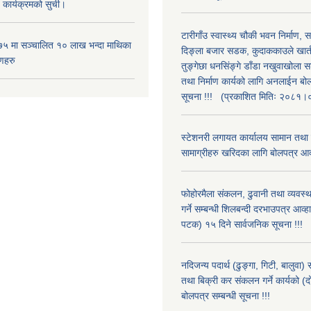
 कार्यक्रमको सुची।
टारीगाँउ स्वास्थ्य चौकी भवन निर्माण, 
५ मा सञ्चालित १० लाख भन्दा माथिका
दिङ्ला बजार सडक, कुदाककाउले खार्तम
णहरु
तुङ्गेछा धनसिंङ्गे डाँडा नखुवाखोला 
तथा निर्माण कार्यको लागि अनलाईन बो
सूचना !!! (प्रकाशित मितिः २०८१
स्टेशनरी लगायत कार्यालय सामान तथा
सामाग्रीहरु खरिदका लागि बोलपत्र आव
फोहोरमैला संकलन, ढुवानी तथा व्यवस
गर्ने सम्बन्धी शिलबन्दी दरभाउपत्र आव्ह
पटक) १५ दिने सार्वजनिक सूचना !!!
नदिजन्य पदार्थ (ढुङ्गा, गिटी, बालुवा
तथा बिक्री कर संकलन गर्ने कार्यको (
बोलपत्र सम्बन्धी सूचना !!!