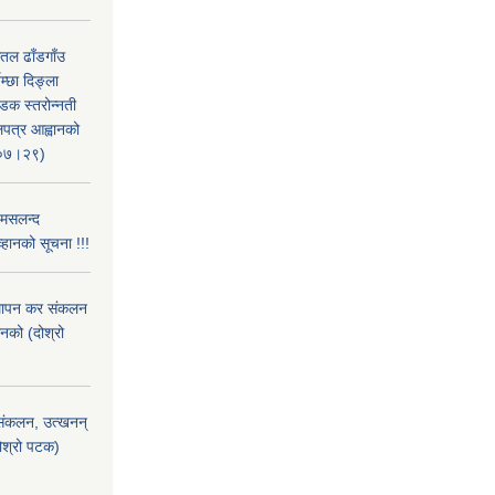
सतल ढाँडगाँउ
्छा दिङ्ला
सडक स्तरोन्नती
लपत्र आह्वानको
।०७।२९)
 मसलन्द
्हानको सूचना !!!
्थापन कर संकलन
ानको (दोश्रो
) संकलन, उत्खनन्
दोश्रो पटक)