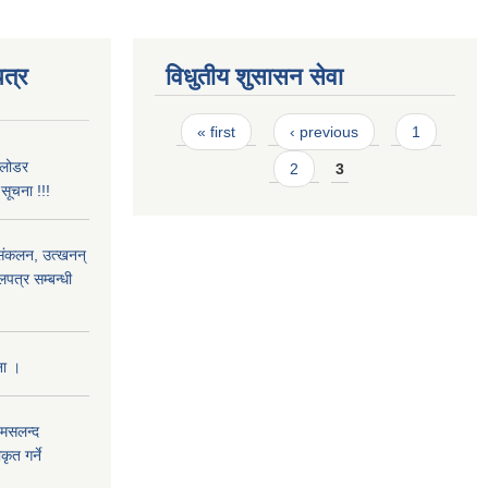
त्र
विधुतीय शुसासन सेवा
Pages
« first
‹ previous
1
 लोडर
2
3
ूचना !!!
) संकलन, उत्खनन्
लपत्र सम्बन्धी
ना ।
 मसलन्द
ृत गर्ने