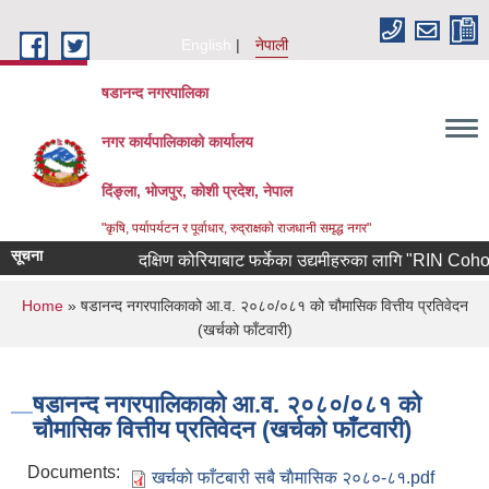
Skip to main content
English
नेपाली
षडानन्द नगरपालिका
नगर कार्यपालिकाको कार्यालय
दिंङ्ला, भोजपुर, कोशी प्रदेश, नेपाल
"कृषि, पर्यापर्यटन र पूर्वाधार, रुद्राक्षको राजधानी समृद्ध नगर"
सूचना
दक्षिण कोरियाबाट फर्केका उद्यमीहरुका लागि "RIN Cohort lll"
You are here
Home
» षडानन्द नगरपालिकाको आ.व. २०८०/०८१ को चौमासिक वित्तीय प्रतिवेदन
(खर्चको फाँटवारी)
षडानन्द नगरपालिकाको आ.व. २०८०/०८१ को
चौमासिक वित्तीय प्रतिवेदन (खर्चको फाँटवारी)
Documents:
खर्चकाे फाँटबारी सबै चाैमासिक २०८०-८१.pdf