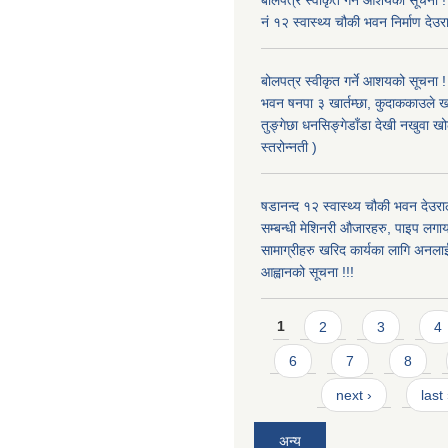
बोलपत्र स्वीकृत गर्ने आशयको सूचना !
नं १२ स्वास्थ्य चौकी भवन निर्माण देउर
बोलपत्र स्वीकृत गर्ने आशयको सूचना ! 
भवन षनपा ३ खार्तम्छा, कुदाककाउले खार
तुङ्गेछा धनसिङ्गेडाँडा देखी नखुवा 
स्तरोन्नती )
षडानन्द १२ स्वास्थ्य चौकी भवन देउराल
सम्बन्धी मेशिनरी औजारहरु, पाइप लगा
सामाग्रीहरु खरिद कार्यका लागि अनला
आह्वानको सूचना !!!
Pages
1
2
3
4
6
7
8
next ›
last
अन्य