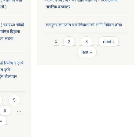
 ( षडानन्द वडा
आ.व. २०७८/७९ को लागि षडानन्द नगरपालिकाको
ाली )
नागरिक वडापत्र
( स्वास्थ्य चौकी
कन्सुलर कागजात प्रमाणिकरणको लागि निदेदन ढाँचा
्तम्छा दिङ्ला
खोला सडक
Pages
1
2
3
next ›
last »
ी निर्माण र कृषि
यत कृषि
ईन बोलपत्र
5
9
…
 »