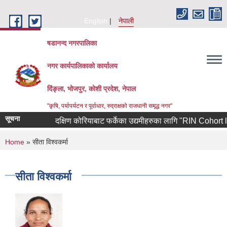
Skip to main content
English
नेपाली
षडानन्द नगरपालिका
नगर कार्यपालिकाको कार्यालय
दिंङ्ला, भोजपुर, कोशी प्रदेश, नेपाल
"कृषि, पर्यापर्यटन र पूर्वाधार, रुद्राक्षको राजधानी समृद्ध नगर"
सूचना
दक्षिण कोरियाबाट फर्केका उद्यमीहरुका लागि "RIN Cohort lll" कार
You are here
Home
» सीता विश्वकर्मा
सीता विश्वकर्मा