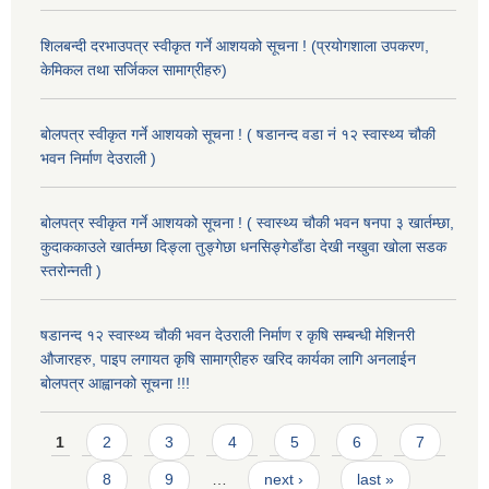
शिलबन्दी दरभाउपत्र स्वीकृत गर्ने आशयको सूचना ! (प्रयोगशाला उपकरण,
केमिकल तथा सर्जिकल सामाग्रीहरु)
बोलपत्र स्वीकृत गर्ने आशयको सूचना ! ( षडानन्द वडा नं १२ स्वास्थ्य चौकी
भवन निर्माण देउराली )
बोलपत्र स्वीकृत गर्ने आशयको सूचना ! ( स्वास्थ्य चौकी भवन षनपा ३ खार्तम्छा,
कुदाककाउले खार्तम्छा दिङ्ला तुङ्गेछा धनसिङ्गेडाँडा देखी नखुवा खोला सडक
स्तरोन्नती )
षडानन्द १२ स्वास्थ्य चौकी भवन देउराली निर्माण र कृषि सम्बन्धी मेशिनरी
औजारहरु, पाइप लगायत कृषि सामाग्रीहरु खरिद कार्यका लागि अनलाईन
बोलपत्र आह्वानको सूचना !!!
Pages
1
2
3
4
5
6
7
8
9
…
next ›
last »