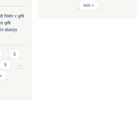
last »
ी निर्माण र कृषि
यत कृषि
ईन बोलपत्र
5
9
…
 »