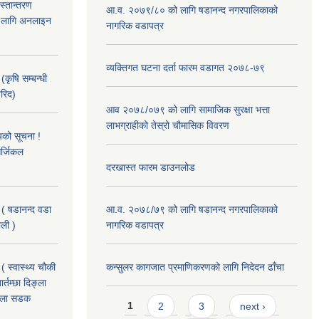
हस्तान्तरण
आ.व. २०७९/८० को लागि षडानन्द नगरपालिकाको
को लागि अनलाइन
नागरिक वडापत्र
व्यक्तिगत घटना दर्ता फारम वडागत २०७८-७९
(कृषि सम्बन्धी
खरिद)
आव २०७८/०७९ को लागि सामाजिक सुरक्षा भत्ता
लाभग्राहीको तेस्रो चौमासिक विवरण
यको सूचना !
र्जिकल
दरखास्त फारम डाउनलोड
 ( षडानन्द वडा
आ.व. २०७८/७९ को लागि षडानन्द नगरपालिकाको
ाली )
नागरिक वडापत्र
( स्वास्थ्य चौकी
कन्सुलर कागजात प्रमाणिकरणको लागि निदेदन ढाँचा
्तम्छा दिङ्ला
खोला सडक
Pages
1
2
3
next ›