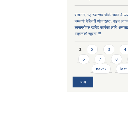
षडानन्द १२ स्वास्थ्य चौकी भवन देउराल
सम्बन्धी मेशिनरी औजारहरु, पाइप लगा
सामाग्रीहरु खरिद कार्यका लागि अनला
आह्वानको सूचना !!!
Pages
1
2
3
4
6
7
8
next ›
last
अन्य