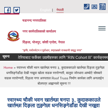
Skip to main content
English
नेपाली
षडानन्द नगरपालिका
नगर कार्यपालिकाको कार्यालय
दिंङ्ला, भोजपुर, कोशी प्रदेश, नेपाल
"कृषि, पर्यापर्यटन र पूर्वाधार, रुद्राक्षको राजधानी समृद्ध नगर"
सूचना
दक्षिण कोरियाबाट फर्केका उद्यमीहरुका लागि "RIN Cohort lll" कार्यक्रममा आवेदन
You are here
Home
» स्वास्थ्य चौकी भवन खार्तम्छा षनपा ३, कुदाककाउले खार्तम्छा दिङ्ला तुङ्गेछा
धनसिङ्गेडाँडा देखी नखुवा खोला सडक स्तरोन्नती, बालुवा जोरधारा आम्बोटे सोमबारे
सडक स्तरोन्नती, दिङ्ला नगर अस्पताल Roof Truss निर्माण कार्यका लागि अनलाईन
बोलपत्र आह्वानको सूचना !!!
स्वास्थ्य चौकी भवन खार्तम्छा षनपा ३, कुदाककाउले
खार्तम्छा दिङ्ला तुङ्गेछा धनसिङ्गेडाँडा देखी नखुवा