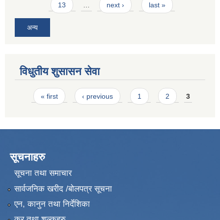
13
…
next ›
last »
अन्य
विधुतीय शुसासन सेवा
Pages
« first
‹ previous
1
2
3
सूचनाहरु
सूचना तथा समाचार
सार्वजनिक खरीद /बोलपत्र सूचना
एन, कानुन तथा निर्देशिका
कर तथा शुल्कहरु