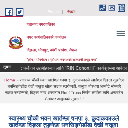
Skip to main content
English
नेपाली
षडानन्द नगरपालिका
नगर कार्यपालिकाको कार्यालय
दिंङ्ला, भोजपुर, कोशी प्रदेश, नेपाल
"कृषि, पर्यापर्यटन र पूर्वाधार, रुद्राक्षको राजधानी समृद्ध नगर"
सूचना
कोरियाबाट फर्केका उद्यमीहरुका लागि "RIN Cohort lll" कार्यक्रममा आवेदन पेश गर्
You are here
Home
» स्वास्थ्य चौकी भवन खार्तम्छा षनपा ३, कुदाककाउले खार्तम्छा दिङ्ला तुङ्गेछा
धनसिङ्गेडाँडा देखी नखुवा खोला सडक स्तरोन्नती, बालुवा जोरधारा आम्बोटे सोमबारे
सडक स्तरोन्नती, दिङ्ला नगर अस्पताल Roof Truss निर्माण कार्यका लागि अनलाईन
बोलपत्र आह्वानको सूचना !!!
स्वास्थ्य चौकी भवन खार्तम्छा षनपा ३, कुदाककाउले
खार्तम्छा दिङ्ला तुङ्गेछा धनसिङ्गेडाँडा देखी नखुवा