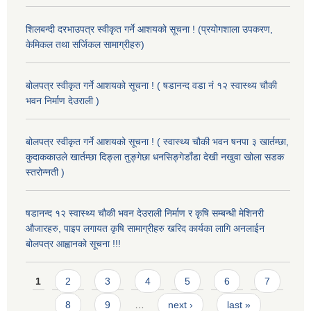
शिलबन्दी दरभाउपत्र स्वीकृत गर्ने आशयको सूचना ! (प्रयोगशाला उपकरण,
केमिकल तथा सर्जिकल सामाग्रीहरु)
बोलपत्र स्वीकृत गर्ने आशयको सूचना ! ( षडानन्द वडा नं १२ स्वास्थ्य चौकी
भवन निर्माण देउराली )
बोलपत्र स्वीकृत गर्ने आशयको सूचना ! ( स्वास्थ्य चौकी भवन षनपा ३ खार्तम्छा,
कुदाककाउले खार्तम्छा दिङ्ला तुङ्गेछा धनसिङ्गेडाँडा देखी नखुवा खोला सडक
स्तरोन्नती )
षडानन्द १२ स्वास्थ्य चौकी भवन देउराली निर्माण र कृषि सम्बन्धी मेशिनरी
औजारहरु, पाइप लगायत कृषि सामाग्रीहरु खरिद कार्यका लागि अनलाईन
बोलपत्र आह्वानको सूचना !!!
Pages
1
2
3
4
5
6
7
8
9
…
next ›
last »