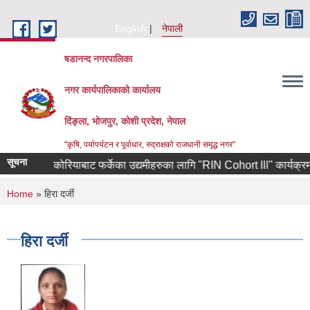
Skip to main content
English
नेपाली
षडानन्द नगरपालिका
नगर कार्यपालिकाको कार्यालय
दिंङ्ला, भोजपुर, कोशी प्रदेश, नेपाल
"कृषि, पर्यापर्यटन र पूर्वाधार, रुद्राक्षको राजधानी समृद्ध नगर"
सूचना
दक्षिण कोरियाबाट फर्केका उद्यमीहरुका लागि "RIN Cohort lll" कार्यक्रममा आवे
You are here
Home
» हिरा दर्जी
हिरा दर्जी