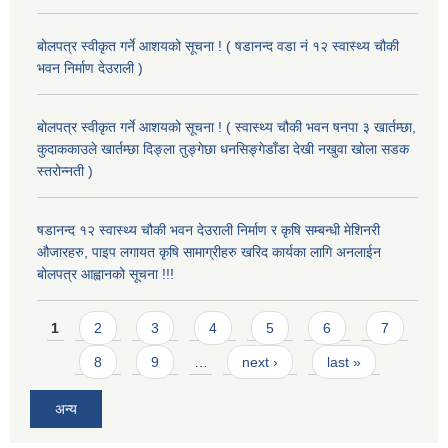
बोलपत्र स्वीकृत गर्ने आशयको सूचना ! ( षडानन्द वडा नं १२ स्वास्थ्य चौकी
भवन निर्माण देउराली )
बोलपत्र स्वीकृत गर्ने आशयको सूचना ! ( स्वास्थ्य चौकी भवन षनपा ३ खार्तम्छा,
कुदाककाउले खार्तम्छा दिङ्ला तुङ्गेछा धनसिङ्गेडाँडा देखी नखुवा खोला सडक
स्तरोन्नती )
षडानन्द १२ स्वास्थ्य चौकी भवन देउराली निर्माण र कृषि सम्बन्धी मेशिनरी
औजारहरु, पाइप लगायत कृषि सामाग्रीहरु खरिद कार्यका लागि अनलाईन
बोलपत्र आह्वानको सूचना !!!
Pages
1
2
3
4
5
6
7
8
9
…
next ›
last »
अन्य