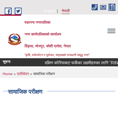
Skip to main content
English
नेपाली
षडानन्द नगरपालिका
नगर कार्यपालिकाको कार्यालय
दिंङ्ला, भोजपुर, कोशी प्रदेश, नेपाल
"कृषि, पर्यापर्यटन र पूर्वाधार, रुद्राक्षको राजधानी समृद्ध नगर"
सूचना
दक्षिण कोरियाबाट फर्केका उद्यमीहरुका लागि "RIN Coho
You are here
Home
»
प्रतिवेदन
» सामाजिक परीक्षण
सामाजिक परीक्षण