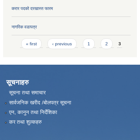
करार पदको दरखास्त फारम
नागरिक वडापत्र
Pages
« first
‹ previous
1
2
3
सूचनाहरु
सूचना तथा समाचार
सार्वजनिक खरीद /बोलपत्र सूचना
एन, कानुन तथा निर्देशिका
कर तथा शुल्कहरु