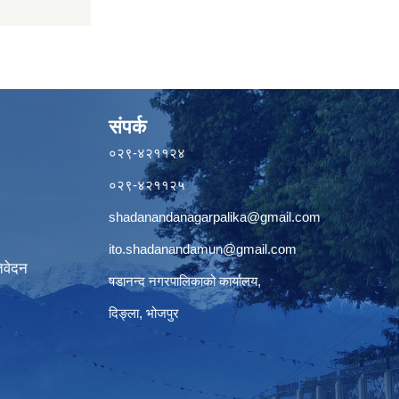
संपर्क
०२९-४२११२४
०२९-४२११२५
shadanandanagarpalika@gmail.com
ito.shadanandamun@gmail.com
िवेदन
षडानन्द नगरपालिकाको कार्यालय,
दिङ्ला, भोजपुर