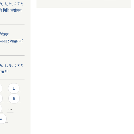
५, ६, ७, ८ र ९
ल्ने मिति संशोधन
्जिकल
लपत्र आह्वानको
५, ६, ७, ८ र ९
चना !!!
1
6
…
 »