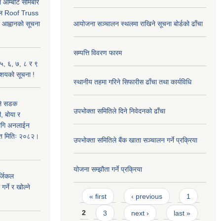
 आम्बोटे सोमबारे
ताल Roof Truss
र आह्वानको सूचना
आयोजना सञ्चालन स्थलमा राखिने सूचना बोर्डको ढाँचा
सम्पत्ति विवरण फारम
५, ६, ७, ८ र ९
 आशयको सूचना !
स्थानीय तहमा गरिने सिफारीस ढाँचा तथा कार्यविधि
उले सडक
उपभोक्ता समितिले दिने निवेदनको ढाँचा
ी, बोया र
लागि अनलाईन
शित मितिः २०८२।
उपभोक्ता समितिले बैंक खाता सञ्चालन गर्ने प्रक्रिया
योजना सम्झौता गर्ने प्रक्रिया
्जिकल
र्ने र खोल्ने
Pages
« first
‹ previous
1
2
3
next ›
last »