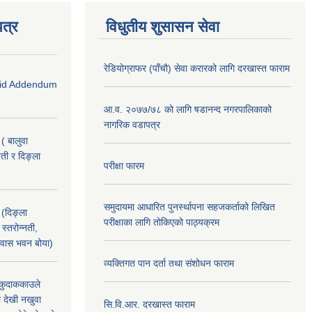
त्र
विधुतीय शुसासन सेवा
रेडियोग्राफर (पाँचौ) सेवा करारको लागि दरखास्त फाराम
 (Bid Addendum
आ.व. २०७७/७८ को लागि षडानन्द नगरपालिकाको
नागरिक वडापत्र
( बालुवा
नती र दिङ्ला
परीक्षा फारम
समुदायमा आधारित पुनर्स्थापना सहजकर्ताको लिखित
 (दिङ्ला
परीक्षाका लागि तोकिएको पाठ्यक्रम
स्तरोन्नती,
 आवास भवन बोया)
व्यक्तिगत पान दर्ता तथा संशोधन फाराम
, कुदाककाउले
ा देखी नखुवा
सि.वि.आर. दरखास्त फाराम