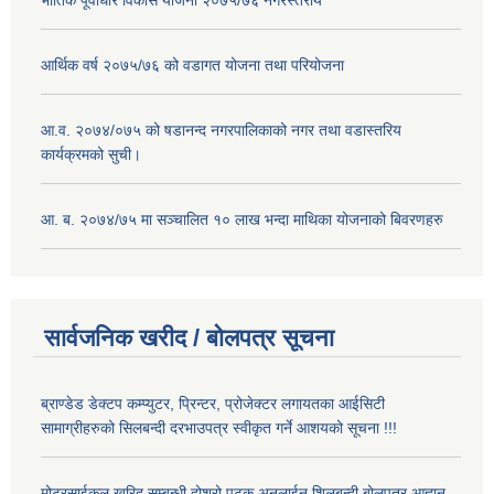
आर्थिक वर्ष २०७५/७६ को वडागत योजना तथा परियोजना
आ.व. २०७४/०७५ को षडानन्द नगरपालिकाको नगर तथा वडास्तरिय
कार्यक्रमको सुची।
आ. ब. २०७४/७५ मा सञ्चालित १० लाख भन्दा माथिका योजनाको बिवरणहरु
सार्वजनिक खरीद / बोलपत्र सूचना
ब्राण्डेड डेक्टप कम्प्युटर, प्रिन्टर, प्रोजेक्टर लगायतका आईसिटी
सामाग्रीहरुको सिलबन्दी दरभाउपत्र स्वीकृत गर्ने आशयको सूचना !!!
मोटरसाईकल खरिद सम्बन्धी दोश्रो पटक अनलाईन शिलबन्दी बोलपत्र आह्वान