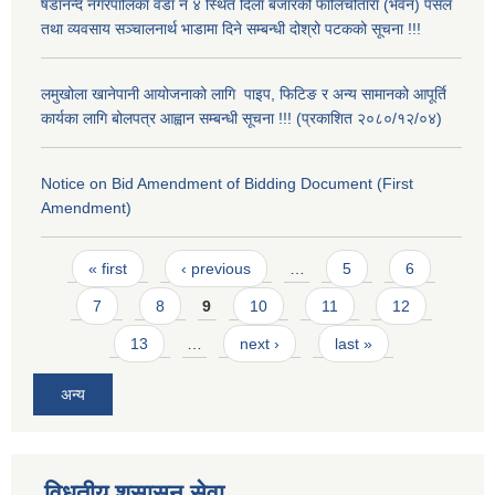
षडानन्द नगरपालिका वडा नं ४ स्थित दिंला बजारको फालिचौतारा (भवन) पसल
तथा व्यवसाय सञ्चालनार्थ भाडामा दिने सम्बन्धी दोश्रो पटकको सूचना !!!
लमुखोला खानेपानी आयोजनाको लागि पाइप, फिटिङ र अन्य सामानको आपूर्ति
कार्यका लागि बोलपत्र आह्वान सम्बन्धी सूचना !!! (प्रकाशित २०८०/१२/०४)
Notice on Bid Amendment of Bidding Document (First
Amendment)
Pages
« first
‹ previous
…
5
6
7
8
9
10
11
12
13
…
next ›
last »
अन्य
विधुतीय शुसासन सेवा