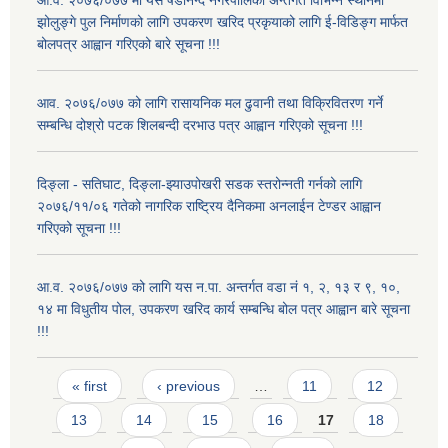
आ.व. २०७६/०७७ मा यस षडानन्द नगरपालिका अन्तर्गत विभिन्न स्थानमा
झोलुङ्गे पुल निर्माणको लागि उपकरण खरिद प्रकृयाको लागि ई-विडिङ्ग मार्फत
बोलपत्र आह्वान गरिएको बारे सूचना !!!
आव. २०७६/०७७ को लागि रासायनिक मल ढुवानी तथा विक्रिवितरण गर्ने
सम्बन्धि दोश्रो पटक शिलबन्दी दरभाउ पत्र आह्वान गरिएको सूचना !!!
दिङ्ला - सतिघाट, दिङ्ला-झ्याउपोखरी सडक स्तरोन्नती गर्नको लागि
२०७६/११/०६ गतेको नागरिक राष्ट्रिय दैनिकमा अनलाईन टेण्डर आह्वान
गरिएको सूचना !!!
आ.व. २०७६/०७७ को लागि यस न.पा. अन्तर्गत वडा नं १, २, १३ र ९, १०,
१४ मा विधुतीय पोल, उपकरण खरिद कार्य सम्बन्धि बोल पत्र आह्वान बारे सूचना
!!!
Pages
« first
‹ previous
…
11
12
13
14
15
16
17
18