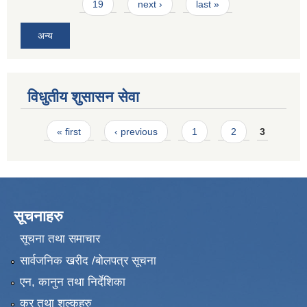
19
next ›
last »
अन्य
विधुतीय शुसासन सेवा
Pages
« first
‹ previous
1
2
3
सूचनाहरु
सूचना तथा समाचार
सार्वजनिक खरीद /बोलपत्र सूचना
एन, कानुन तथा निर्देशिका
कर तथा शुल्कहरु