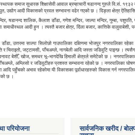
ंस्थापक समाज सुधारक शिक्षासेवी आवाल ब्रम्हाचारी षडानन्द गुरुले वि.सं. १९
द्युत, उद्योग आदी विकासको प्रवल सम्भावना वढेर गएको छ । दिङ्ला क्षेत्र ऐतिहा
न्दिर, षडानन्द शालिक, कैलाश डाँडा, गणेश मन्दिर, जाल्पा मन्दिर, गुम्बा, पशुपति,
ा समाधीस्थल आदी हुन । त्यस्तै बजार क्षेत्र, दिंला बजार, कात्तिके वालुवाबेशी,
े डाँडा, उत्तरमा साल्पा सिलोछो गाउपालिका दक्षिणमा भोजपुर नगरपालिका रहे
नस्पति र चिराइतो, जट्टामसी, पाँचअम्ले, नागबेली आदि जस्ता जडिवुटि पाइन्छ । त्यसैग
 वनावट बेशीँ, खोज, समथर भू–भागदेखि हिमाली क्षेत्रले समेटेको छ । नगरपालिकाक
वा, पाँचअम्ले, अम्लिसो र जडिवुटीहरु प्रशस्त सम्भावना रहेको छ । नगरपालिक
त, सेवा आदि पहुँचको अभाव रहेकोमा यी विकासका पूर्वाधारहरुको विकास गर्न नगर
ेको छ ।
था परियोजना
सार्वजनिक खरीद / बोलप