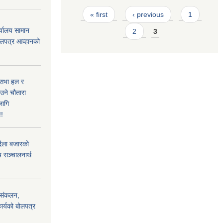
Pages
« first
‹ previous
1
्यालय सामान
2
3
ोलपत्र आव्हानको
 सभा हल र
ाउने चौतारा
लागि
!!
िंला बजारको
 सञ्चालनार्थ
) संकलन,
ार्यको बोलपत्र