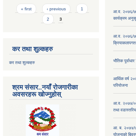
Pages
« first
‹ previous
1
आ.व. २०७६/७७
कार्यक्रम अनुस
2
3
आ.व. २०७६/७७
क्रियाकलापगत
कर तथा शुल्कहरु
भौतिक पूर्वाध
कर तथा शुल्कहरु
आर्थिक वर्ष 
परियोजना
श्रम संसार..नयाँ रोजगारीका
अवसरहरू खोज्नुहोस्
आ.व. २०७४/०७
तथा वडास्तरिय
आ. ब. २०७४/७
योजनाको बिवर