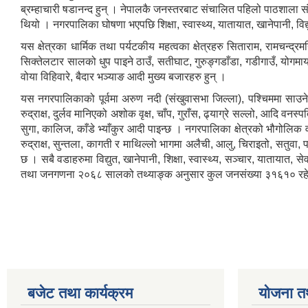
ब्रम्हाचारी षडानन्द हुन् । नेपालकै जनस्तरबाट संचालित पहिलो पाठशाला स
थियो । नगरपालिका घोषणा भएपछि शिक्षा, स्वास्थ्य, यातायात, खानेपानी, वि
यस क्षेत्रका धार्मिक तथा पर्यटकीय महत्वका क्षेत्रहरु सिताराम, रामचन्द्रम
सिक्तेलटार सालको धुप पाइने ठाउँ, सतीघाट, गुरुङ्गडाँडा, गडीगाउँ, योगमाय
वोया विहिवारे, बैदार भञ्याङ आदी मुख्य बजारहरु हुन् ।
यस नगरपालिकाको पूर्वमा अरुण नदी (संखुवासभा जिल्ला), पश्चिममा साउन
रुद्राक्ष, दुर्लव मानिएको अशोक वृक्ष, चाँप, गुराँस, ढ्याग्रे सल्लो, आदि व
सुगा, कालिज, काँडे भ्याँकुर आदी पाइन्छ । नगरपालिका क्षेत्रको भौगोलिक
रुद्राक्ष, सुन्तला, कागती र माथिल्लो भागमा अलैची, आलु, चिराइतो, सतु
छ । सबै वडाहरुमा विद्युत, खानेपानी, शिक्षा, स्वास्थ्य, सञ्चार, याताया
तथा जनगणना २०६८ सालको तथ्याङ्क अनुसार कुल जनसंख्या ३१६१० रह
बजेट तथा कार्यक्रम
योजना त