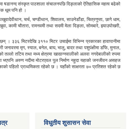
३२ मा षडानन्द संस्कृत पाठशाला संचालनपछि दिङ्लाको ऐतिहासिक महत्व बढेको
सिक थूम पनि हो ।
 पखुवादेवीथान, चर्च, चण्डीथान, शिवालय, साउनेडाँडा, चित्रगुप्ता, छागे धाम,
 पखुवा, कामी चौतारा, रामनवमी तथा सदमी मेला दिङ्ला, सोमबारे, झ्याउपोखरी,
का छन् । ३३६ मिटरदेखि ३११० मिटर उचाईमा विभिन्न प्रकारका हावापानीमा
री जनावरमा मृग, स्याल, बनेल, बाघ, भालु, बादर तथा पशुपंक्षीमा डाँफे, मुनाल,
ो तल्लो तटिय तथा मध्य क्षेत्रमा खाद्यान्नवालीको अलवा नगदेबालीको रुपमा
ा घोषणा भएपनि अरुण नदीमा मोटरएवल पुल निर्माण नहुदा यहाको जनजीवन असहज
पालिकाको पहिलो प्राथमिकता रहेको छ । यहाँको साक्षरता ७० प्रतिशत रहेको छ
त्र
विधुतीय शुसासन सेवा