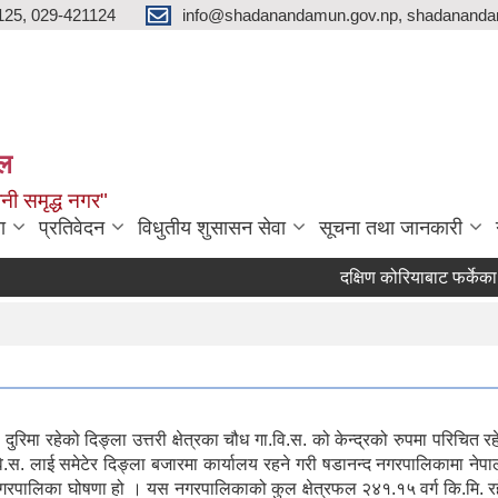
125, 029-421124
info@shadanandamun.gov.np, shadananda
ाल
धानी समृद्ध नगर"
ा
प्रतिवेदन
विधुतीय शुसासन सेवा
सूचना तथा जानकारी
दक्षिण कोरियाबाट फर्केका उद्य
दुरिमा रहेको दिङ्ला उत्तरी क्षेत्रका चौध गा.वि.स. को केन्द्रको रुपमा परिचि
 गा.वि.स. लाई समेटेर दिङ्ला बजारमा कार्यालय रहने गरी षडानन्द नगरपालिकाम
 नगरपालिका घोषणा हो । यस नगरपालिकाको कुल क्षेत्रफल २४१.१५ वर्ग कि.मि. र