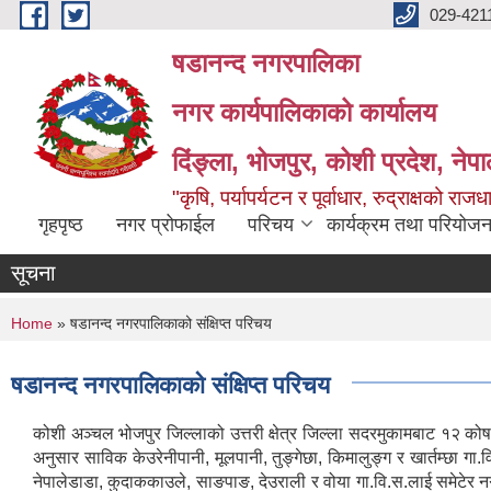
Skip to main content
029-421
षडानन्द नगरपालिका
नगर कार्यपालिकाको कार्यालय
दिंङ्ला, भोजपुर, कोशी प्रदेश, नेप
"कृषि, पर्यापर्यटन र पूर्वाधार, रुद्राक्षको राज
गृहपृष्ठ
नगर प्रोफाईल
परिचय
कार्यक्रम तथा परियोजन
सूचना
You are here
Home
» षडानन्द नगरपालिकाको संक्षिप्त परिचय
षडानन्द नगरपालिकाको संक्षिप्त परिचय
कोशी अञ्चल भोजपुर जिल्लाको उत्तरी क्षेत्र जिल्ला सदरमुकामबाट १२ कोष 
अनुसार साविक केउरेनीपानी, मूलपानी, तुङ्गेछा, किमालुङ्ग र खार्तम्छा
नेपालेडाडा, कुदाककाउले, साङपाङ, देउराली र वोया गा.वि.स.लाई समेटेर