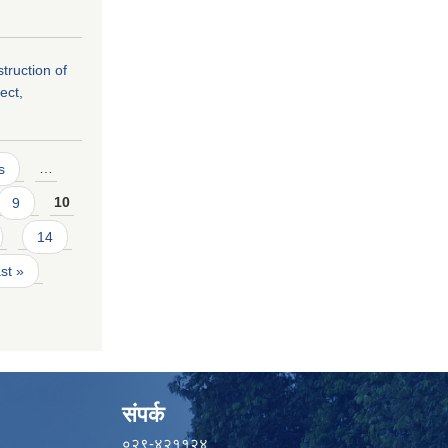
struction of
ect,
s
…
9
10
14
ast »
संपर्क
०२९-४२११२४