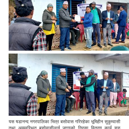
यस षडानन्द नगरपालिका भित्र बसोवास गरिरहेका भूमिहीन सुकुम्वासी
तथा अव्यवस्थित बसोवासीलाई जग्गाको निस्सा वितरण कार्य सुरु