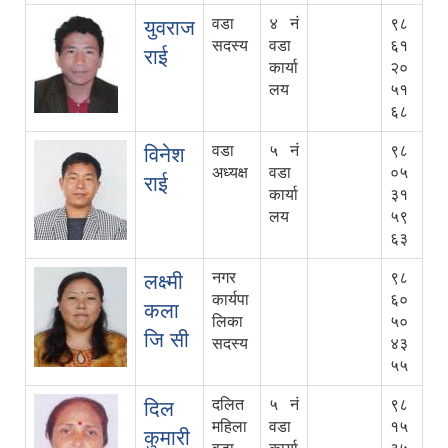
वडा
४ नं
९८
युवराज
सदस्य
वडा
६१
राई
कार्या
२०
लय
५१
६८
वडा
५ नं
९८
विनेश
अध्यक्ष
वडा
०५
राई
कार्या
३१
लय
५९
६३
नगर
९८
लक्ष्मी
कार्यपा
६०
कला
लिका
५०
जि सी
सदस्य
४३
५५
दलित
५ नं
९८
दिल
महिला
वडा
१५
कुमारी