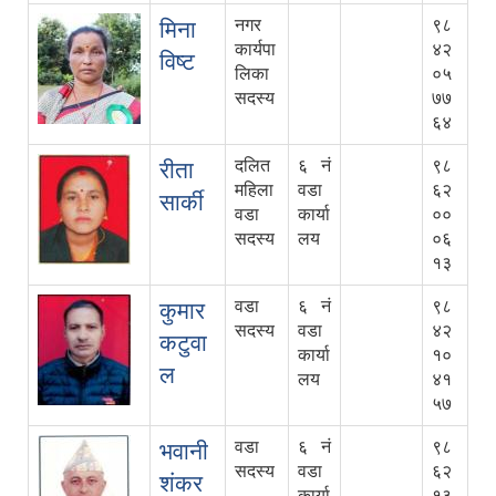
नगर
९८
मिना
कार्यपा
४२
विष्ट
लिका
०५
सदस्य
७७
६४
दलित
६ नं
९८
रीता
महिला
वडा
६२
सार्की
वडा
कार्या
००
सदस्य
लय
०६
१३
वडा
६ नं
९८
कुमार
सदस्य
वडा
४२
कटुवा
कार्या
१०
ल
लय
४१
५७
वडा
६ नं
९८
भवानी
सदस्य
वडा
६२
शंकर
कार्या
१३