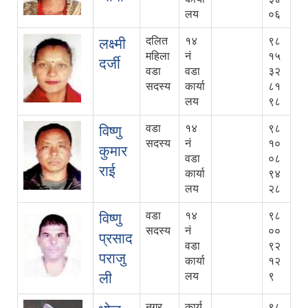
लय
०६
दलित
१४
९८
लक्ष्मी
महिला
नं
१५
दर्जी
वडा
वडा
३२
सदस्य
कार्या
८१
लय
९८
वडा
१४
९८
विष्णु
सदस्य
नं
१०
कुमार
वडा
०८
राई
कार्या
९४
लय
२८
वडा
१४
९८
विष्णु
सदस्य
नं
००
प्रसाद
वडा
९२
पराजु
कार्या
१२
ली
लय
९
नगर
कार्य
९८