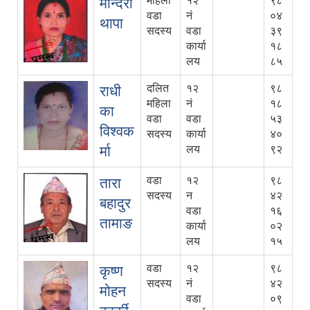
महिला
१२
९८
मन्दिरा
वडा
नं
०४
थापा
सदस्य
वडा
३९
कार्या
१८
लय
८५
दलित
१२
९८
राधी
महिला
नं
१८
का
वडा
वडा
५३
विश्वक
सदस्य
कार्या
४०
र्मा
लय
९२
वडा
१२
९८
तारा
सदस्य
न
४२
बहादुर
वडा
१६
तामाङ
कार्या
०२
लय
१५
वडा
१२
९८
कृष्ण
सदस्य
नं
४२
मोहन
वडा
०९