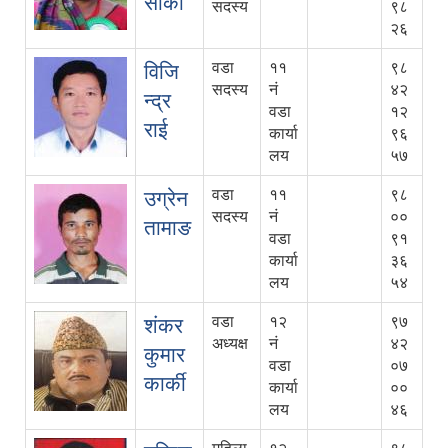
सार्की
सदस्य
९८
२६
वडा
११
९८
विजि
सदस्य
नं
४२
न्द्र
वडा
१२
राई
कार्या
९६
लय
५७
वडा
११
९८
उग्रेन
सदस्य
नं
००
तामाङ
वडा
९१
कार्या
३६
लय
५४
वडा
१२
९७
शंकर
अध्यक्ष
नं
४२
कुमार
वडा
०७
कार्की
कार्या
००
लय
४६