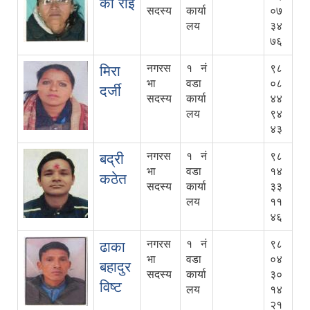
का राई
सदस्य
कार्या
०७
लय
३४
७६
नगरस
१ नं
९८
मिरा
भा
वडा
०८
दर्जी
सदस्य
कार्या
४४
लय
९४
४३
नगरस
१ नं
९८
बद्री
भा
वडा
१४
कठेत
सदस्य
कार्या
३३
लय
११
४६
नगरस
१ नं
९८
ढाका
भा
वडा
०४
बहादुर
सदस्य
कार्या
३०
विष्ट
लय
१४
२१