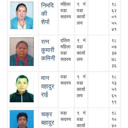
महिला
९ नं
९८
निमदि
वडा
वडा
६२
की
सदस्य
कार्या
०१
शेर्पा
लय
५५
४१
दलित
९ नं
९८
रत्न
महिला
वढा
०७
कुमारी
वडा
कार्या
३७
कमिनी
सदस्य
लय
७८
३६
वडा
९ नं
९८
मान
सदस्य
वडा
१३
वहादुर
कार्या
५१
राई
लय
६५
९९
वडा
९ नं
९८
चक्र
सदस्य
वडा
१०
बहादुर
कार्या
४०