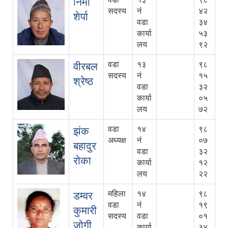
निमा
सदस्य
नं
४२
शेर्पा
वडा
३४
कार्या
५३
लय
९२
वडा
१३
९८
वीरबल
सदस्य
नं
१५
श्रेष्ठ
वडा
३२
कार्या
०५
लय
७२
वडा
१४
९८
झंक
अध्यक्ष
नं
०७
बहादुर
वडा
३२
रोका
कार्या
१२
लय
२२
महिला
१४
९८
डम्वर
वडा
नं
१९
कुमारी
सदस्य
वडा
०१
जोगी
कार्या
३४