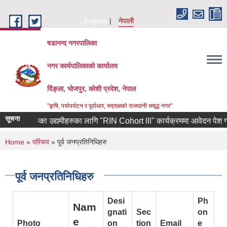
Skip to main content
English
नेपाली
षडानन्द नगरपालिका
नगर कार्यपालिकाको कार्यालय
दिंङ्ला, भोजपुर, कोशी प्रदेश, नेपाल
"कृषि, पर्यापर्यटन र पूर्वाधार, रुद्राक्षको राजधानी समृद्ध नगर"
सूचना
फर्केका उद्यमीहरुका लागि "RIN Cohort lll" कार्यक्रममा आवेदन पेश गर्ने सम्बन्ध
You are here
Home
»
परिचय
» पूर्व जनप्रतिनिधिहरु
पूर्व जनप्रतिनिधिहरु
Desi
Ph
Nam
gnati
Sec
on
e
Photo
on
tion
Email
e