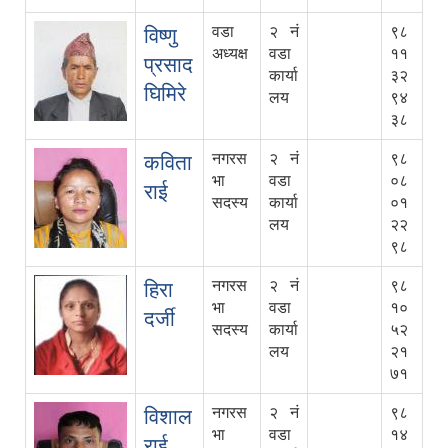
वडा
२ नं
९८
विष्णु
अध्यक्ष
वडा
११
प्रसाद
कार्या
३२
घिमिरे
लय
९४
३८
नगरस
२ नं
९८
कविता
भा
वडा
०८
राई
सदस्य
कार्या
०१
लय
२२
९८
नगरस
२ नं
९८
हिरा
भा
वडा
१०
दर्जी
सदस्य
कार्या
५२
लय
२१
७१
नगरस
२ नं
९८
विशाल
भा
वडा
१४
राई