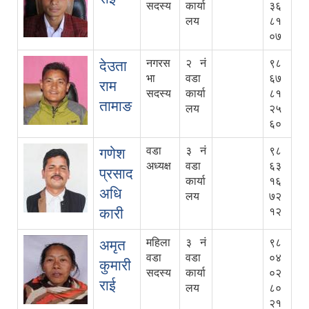
सदस्य
कार्या
३६
लय
८१
०७
नगरस
२ नं
९८
देउता
भा
वडा
६७
राम
सदस्य
कार्या
८१
तामाङ
लय
२५
६०
वडा
३ नं
९८
गणेश
अध्यक्ष
वडा
६३
प्रसाद
कार्या
१६
अधि
लय
७२
कारी
१२
महिला
३ नं
९८
अमृत
वडा
वडा
०४
कुमारी
सदस्य
कार्या
०२
राई
लय
८०
२१