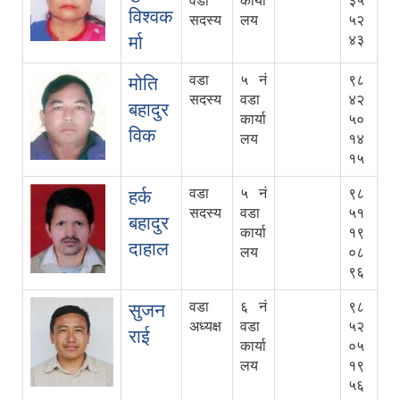
वडा
कार्या
३५
विश्वक
सदस्य
लय
५२
र्मा
४३
वडा
५ नं
९८
मोति
सदस्य
वडा
४२
बहादुर
कार्या
५०
विक
लय
१४
१५
वडा
५ नं
९८
हर्क
सदस्य
वडा
५१
बहादुर
कार्या
१९
दाहाल
लय
०८
९६
वडा
६ नं
९८
सुजन
अध्यक्ष
वडा
५२
राई
कार्या
०५
लय
१९
५६