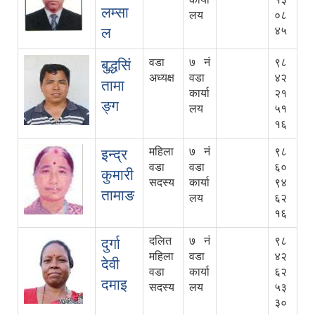
लम्सा
लय
०८
ल
४५
वडा
७ नं
९८
बुद्धसिं
अध्यक्ष
वडा
४२
तामा
कार्या
२१
ङ्ग
लय
५१
१६
महिला
७ नं
९८
इन्द्र
वडा
वडा
६०
कुमारी
सदस्य
कार्या
९४
तामाङ
लय
६२
१६
दलित
७ नं
९८
दुर्गा
महिला
वडा
४२
देवी
वडा
कार्या
६२
दमाइ
सदस्य
लय
५३
३०