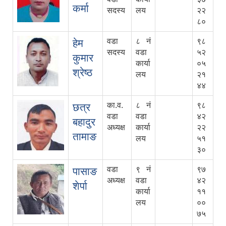
कर्मा
सदस्य
लय
२२
८०
वडा
८ नं
९८
हेम
सदस्य
वडा
५२
कुमार
कार्या
०५
श्रेष्ठ
लय
२१
४४
का.व.
८ नं
९८
छत्र
वडा
वडा
४२
बहादुर
अध्यक्ष
कार्या
२२
तामाङ
लय
५१
३०
वडा
९ नं
९७
पासाङ
अध्यक्ष
वडा
४२
शेर्पा
कार्या
११
लय
००
७५