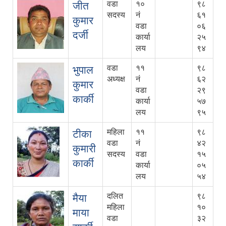
वडा
१०
९८
जीत
सदस्य
नं
६१
कुमार
वडा
०६
दर्जी
कार्या
२५
लय
९४
वडा
११
९८
भुपाल
अध्यक्ष
नं
६२
कुमार
वडा
२९
कार्की
कार्या
५७
लय
९५
महिला
११
९८
टीका
वडा
नं
४२
कुमारी
सदस्य
वडा
१५
कार्की
कार्या
०५
लय
५४
दलित
९८
मैया
महिला
१०
माया
वडा
३२