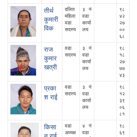
दलित
३ नं
९८
तीर्थ
महिला
वडा
४२
कुमारी
वडा
कार्या
२७
विक
सदस्य
लय
००
६८
वडा
३ नं
९८
राज
सदस्य
वडा
१८
कुमार
कार्या
२७
खत्री
लय
७७
४३
वडा
३ नं
९८
प्रका
सदस्य
वडा
१२
श राई
कार्या
३९
लय
०६
८१
वडा
४ नं
९८
किसा
अध्यक्ष
वडा
६९
न राई