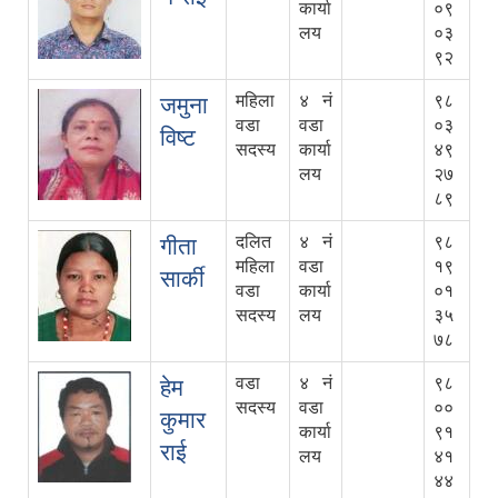
कार्या
०९
लय
०३
९२
महिला
४ नं
९८
जमुना
वडा
वडा
०३
विष्ट
सदस्य
कार्या
४९
लय
२७
८९
दलित
४ नं
९८
गीता
महिला
वडा
१९
सार्की
वडा
कार्या
०१
सदस्य
लय
३५
७८
वडा
४ नं
९८
हेम
सदस्य
वडा
००
कुमार
कार्या
९१
राई
लय
४१
४४