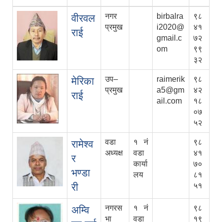
नगर
birbalra
९८
वीरवल
प्रमुख
i2020@
४१
राई
gmail.c
७२
om
९९
३२
उप–
raimerik
९८
मेरिका
प्रमुख
a5@gm
४२
राई
ail.com
१८
०७
५२
वडा
१ नं
९८
रामेश्व
अध्यक्ष
वडा
४१
र
कार्या
७०
भण्डा
लय
८१
री
५१
नगरस
१ नं
९८
अम्वि
भा
वडा
१९