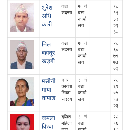
वडा
७ नं
९८
शुरेश
सदस्य
वडा
१९
अधि
कार्या
३३
कारी
लय
२९
३७
वडा
७ नं
९८
निल
सदस्य
वडा
६०
बहादुर
कार्या
७१
खड्गी
लय
७७
०२
नगर
८ नं
९८
मसीनी
कार्यपा
वडा
६२
माया
लिका
कार्या
०५
तामाङ
सदस्य
लय
१७
२३
दलित
८ नं
९८
कमला
महिला
वडा
१६
विश्वा
वडा
कार्या
३७