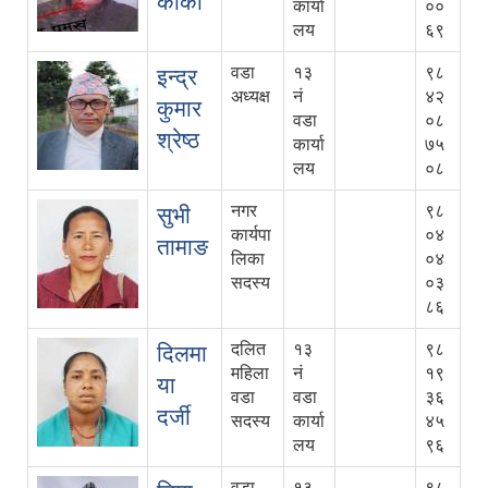
कार्की
कार्या
००
लय
६९
वडा
१३
९८
इन्द्र
अध्यक्ष
नं
४२
कुमार
वडा
०८
श्रेष्ठ
कार्या
७५
लय
०८
नगर
९८
सुभी
कार्यपा
०४
तामाङ
लिका
०४
सदस्य
०३
८६
दलित
१३
९८
दिलमा
महिला
नं
१९
या
वडा
वडा
३६
दर्जी
सदस्य
कार्या
४५
लय
९६
वडा
१३
९८