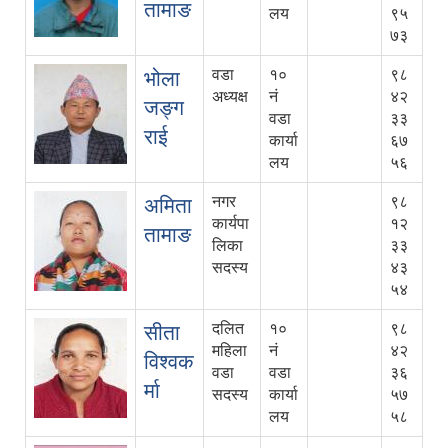
तामाङ
लय
९५
७३
वडा
१०
९८
भोला
अध्यक्ष
नं
४२
जङ्ग
वडा
३३
राई
कार्या
६७
लय
५६
नगर
९८
अमिता
कार्यपा
१२
तामाङ
लिका
३३
सदस्य
४३
५४
दलित
१०
९८
सीता
महिला
नं
४२
विश्वक
वडा
वडा
३६
र्मा
सदस्य
कार्या
५७
लय
५८