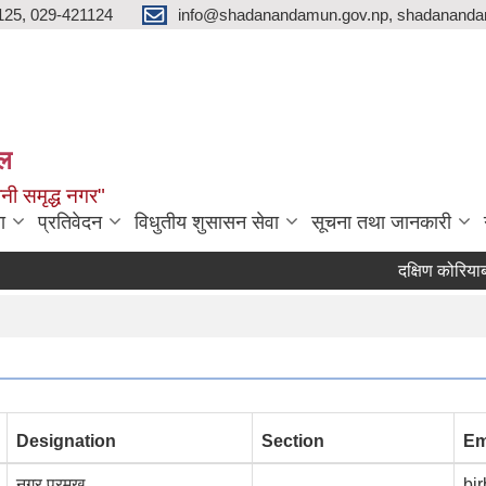
125, 029-421124
info@shadanandamun.gov.np, shadananda
ाल
धानी समृद्ध नगर"
ा
प्रतिवेदन
विधुतीय शुसासन सेवा
सूचना तथा जानकारी
दक्षिण कोरियाबाट फर्
Designation
Section
Em
नगर प्रमुख
bi