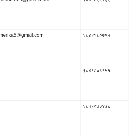
imerika5@gmail.com
९८४२१८०७५२
९८४१७०८१५१
९८१९०७३४७६