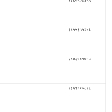
९८६०५०४३५५
९८१५३५५२४३
९८४२५०१४१५
९८५११९०८९६